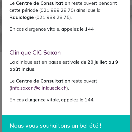
1003
LAUSANNE
Le
Centre de Consultation
reste ouvert pendant
cette période (021 989 28 70) ainsi que la
Télécharger
Radiologie
(021 989 28 75).
la vcard
En cas d'urgence vitale, appelez le 144.
Clinique CIC Saxon
La clinique est en pause estivale
du 20 juillet au 9
août inclus
.
Porteur d'un héritage familial de
Le
Centre de Consultation
reste ouvert
médecins de père en fils depuis trois
(
info.saxon@cliniquecic.ch
).
générations, et ayant été témoin des
En cas d’urgence vitale, appelez le 144.
miracles de la chirurgie au sein même
de ma famille, j'ai choisi de dédier ma
pratique à l'art de redonner le
mouvement, en me spécialisant dans
Nous vous souhaitons un bel été !