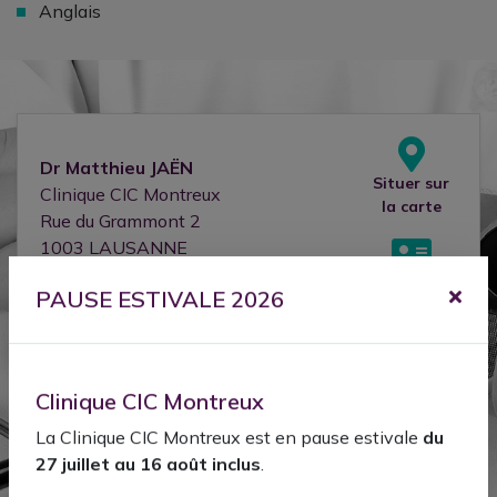
Anglais
Dr
Matthieu
JAËN
Situer sur
Clinique CIC Montreux
la carte
Rue du Grammont 2
1003
LAUSANNE
Télécharger
021 989 28 70
la vcard
PAUSE ESTIVALE 2026
Matthieu.jaen@svmed-hin.ch
Clinique CIC Montreux
M.J Orthopaedic Surgery
La Clinique CIC Montreux est en pause estivale
du
Amiia Clinique
Situer sur
27 juillet au 16 août inclus
.
Rue Centrale 19
la carte