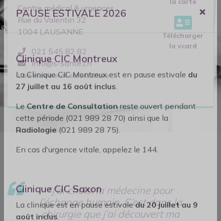
la carte
Centre médical & urgences
Rue du Valentin 32
PAUSE ESTIVALE 2026
1004
LAUSANNE
Télécharger
la vcard
021 545 82 82
info@s-sante.ch
Clinique CIC Montreux
L’adresse e-mail est sécurisée
La Clinique CIC Montreux est en pause estivale
du
27 juillet au 16 août inclus
.
Le
Centre de Consultation
reste ouvert pendant
cette période (021 989 28 70) ainsi que la
Radiologie
(021 989 28 75).
En cas d'urgence vitale, appelez le 144.
"J’ai choisi la médecine pour
l’échange humain. C’est dans la
Clinique CIC Saxon
chirurgie que j’ai découvert ma
La clinique est en pause estivale
du 20 juillet au 9