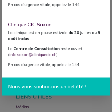
En cas d'urgence vitale, appelez le 144.
Clinique CIC Suisse
Clinique CIC Saxon
Clinique CIC Montreux
La clinique est en pause estivale
du 20 juillet au 9
Clinique CIC Saxon
août inclus
.
Clinique CIC Collombey
Le
Centre de Consultation
reste ouvert
Rue du Grammont 2
(
info.saxon@cliniquecic.ch
).
1815 Clarens-Montreux
En cas d’urgence vitale, appelez le 144.
+41 21 989 28 28
contact@cliniquecic.ch
Nous vous souhaitons un bel été !
LIENS UTILES
Médias