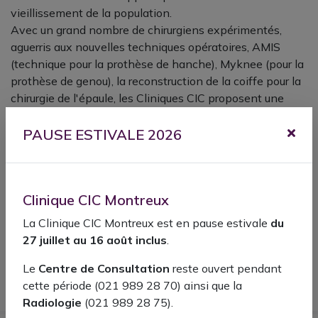
vieillissement de la population.
Avec un grand nombre de chirurgiens expérimentés,
aguerris aux nouvelles techniques opératoires, AMIS
(technique pour la prothèse de hanche), Myknee (pour la
prothèse de genou), la reconstruction de la coiffe pour la
chirurgie de l'épaule, les Cliniques CIC proposent une
prise en charge orthopédique optimale avec des experts,
tous spécialisés dans leur domaine, couvrant toutes les
PAUSE ESTIVALE 2026
pathologies de l'appareil locomoteur.
Avec notre partenaire de physiothérapie Physio Clinics,
nous assurons aux patients une prise en charge globale
Clinique CIC Montreux
et continue pour le suivi pré/post opératoire
La Clinique CIC Montreux est en pause estivale
du
27 juillet au 16 août inclus
.
Pour en savoir plus sur nos médecins
Le
Centre de Consultation
reste ouvert pendant
cette période (021 989 28 70) ainsi que la
Radiologie
(021 989 28 75).