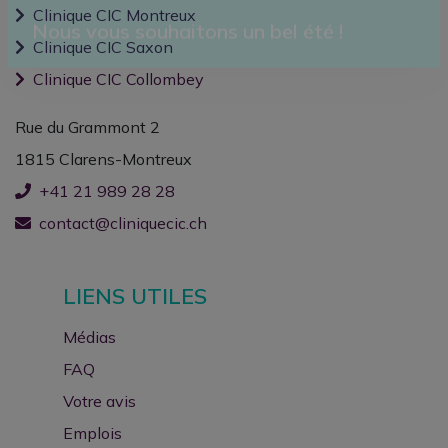
Clinique CIC Montreux
Clinique CIC Saxon
Nous vous souhaitons un bel été !
Clinique CIC Collombey
Rue du Grammont 2
1815 Clarens-Montreux
+41 21 989 28 28
contact@cliniquecic.ch
LIENS UTILES
Médias
FAQ
Votre avis
Emplois