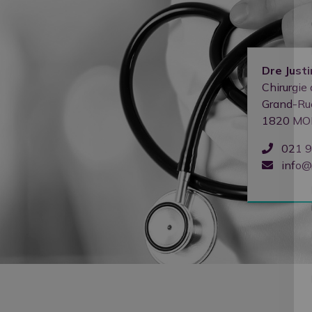
Dre
Just
Chirurgie 
Grand-Ru
1820
MO
021 9
info@c