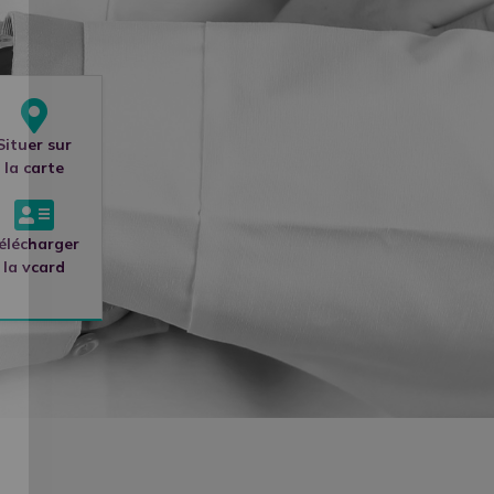
Situer sur
8
la carte
élécharger
la vcard