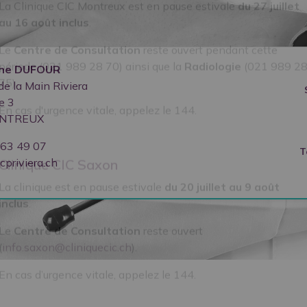
Clinique CIC Montreux
La Clinique CIC Montreux est en pause estivale
du 27 juillet
au 16 août inclus
.
ine
DUFOUR
Le
Centre de Consultation
reste ouvert pendant cette
de la Main Riviera
période (021 989 28 70) ainsi que la
Radiologie
(021 989 2
e 3
75).
NTREUX
En cas d'urgence vitale, appelez le 144.
63 49 07
T
priviera.ch
Clinique CIC Saxon
La clinique est en pause estivale
du 20 juillet au 9 août
inclus
.
Le
Centre de Consultation
reste ouvert
(
info.saxon@cliniquecic.ch
).
En cas d’urgence vitale, appelez le 144.