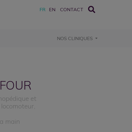
FR
EN
CONTACT
CURRENT)
NOS CLINIQUES
FOUR
thopédique et
 locomoteur,
 la main