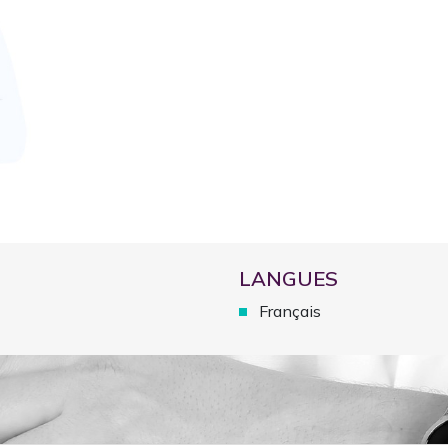
PAUSE ESTIVALE 2026
LANGUES
Français
Clinique CIC Montreux
La Clinique CIC Montreux est en pause estivale
du 27 juillet
au 16 août inclus
.
Le
Centre de Consultation
reste ouvert pendant cette