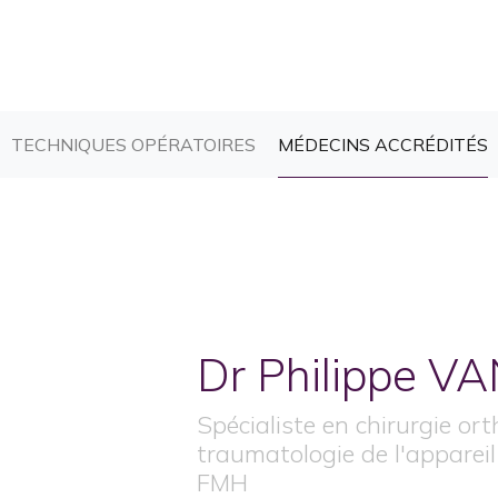
CURRENT)
(CURRENT)
(
TECHNIQUES OPÉRATOIRES
MÉDECINS ACCRÉDITÉS
Dr Philippe
VA
Spécialiste en chirurgie or
traumatologie de l'appareil
FMH