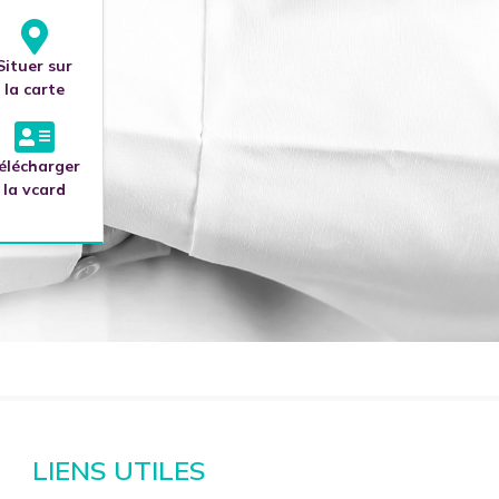
8
Situer sur
la carte
élécharger
la vcard
LIENS UTILES