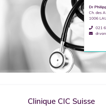
Dr
Philip
Ch. des A
1006
LA
021 6
dr.va
Clinique CIC Suisse