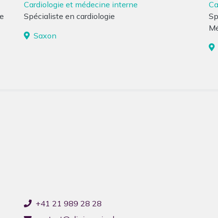
Cardiologie et médecine interne
Ca
ne
Spécialiste en cardiologie
Sp
Mé
Clinique CIC Saxon
Saxon
La clinique est en pause estivale
du 20 juillet au 9 août
inclus
.
Le
Centre de Consultation
reste ouvert
(
info.saxon@cliniquecic.ch
).
En cas d’urgence vitale, appelez le 144.
Nous vous souhaitons un bel été !
+41 21 989 28 28