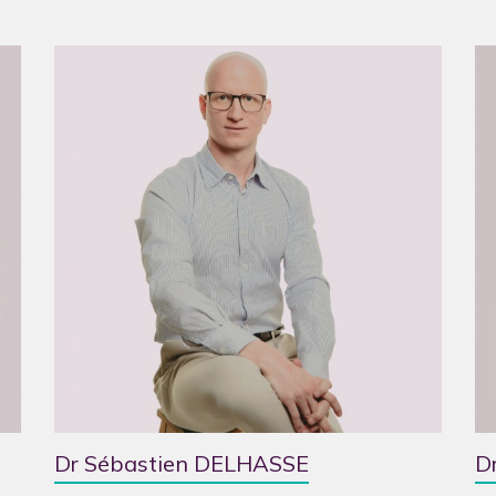
PAUSE ESTIVALE 2026
Clinique CIC Montreux
La Clinique CIC Montreux est en pause estivale
du 27 juillet
au 16 août inclus
.
Le
Centre de Consultation
reste ouvert pendant cette
période (021 989 28 70) ainsi que la
Radiologie
(021 989 2
75).
Dr Sébastien DELHASSE
D
En cas d'urgence vitale, appelez le 144.